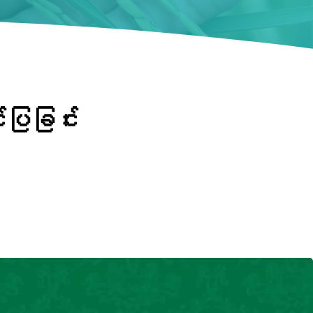
်ပြခြင်း