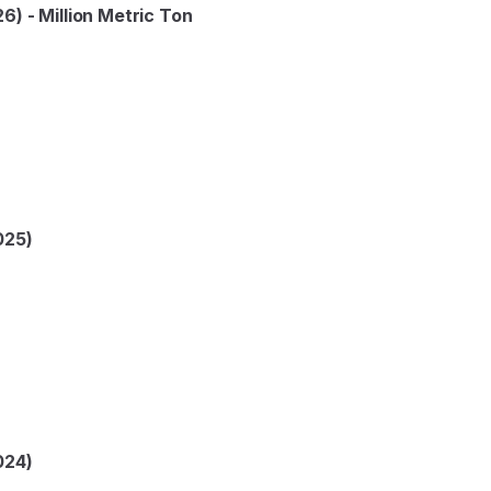
) - Million Metric Ton
025)
024)