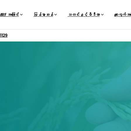
RF အကြောင်း
မြန်မာ့ဆန်
သတင်းနှင့် မီဒီယာ
စျေးကွက်အ
01129